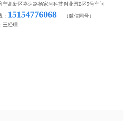
济宁高新区嘉达路杨家河科技创业园B区5号车间
15154776068
线：
（微信同号）
：王经理