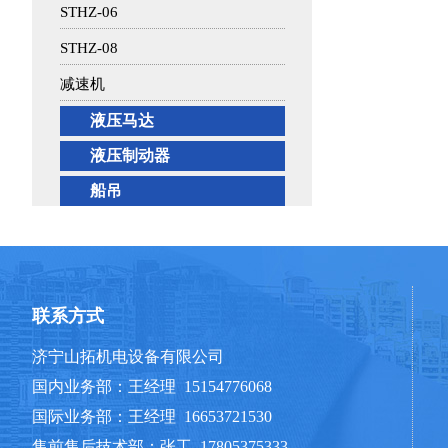
STHZ-06
STHZ-08
减速机
液压马达
液压制动器
船吊
联系方式
济宁山拓机电设备有限公司
国内业务部：王经理 15154776068
国际业务部：王经理 16653721530
售前售后技术部：张工 17805375333